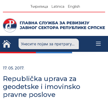
Skip
Ћирилица
Latinica
English
to
content
17. 05. 2017.
Republička uprava za
geodetske i imovinsko
pravne poslove