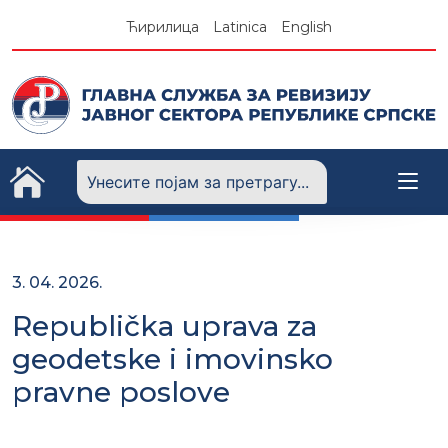
Skip
Ћирилица
Latinica
English
to
content
3. 04. 2026.
Republička uprava za
geodetske i imovinsko
pravne poslove