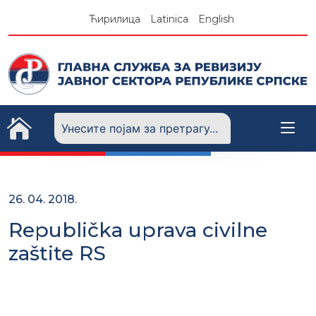
Skip
Ћирилица
Latinica
English
to
content
26. 04. 2018.
Republička uprava civilne
zaštite RS