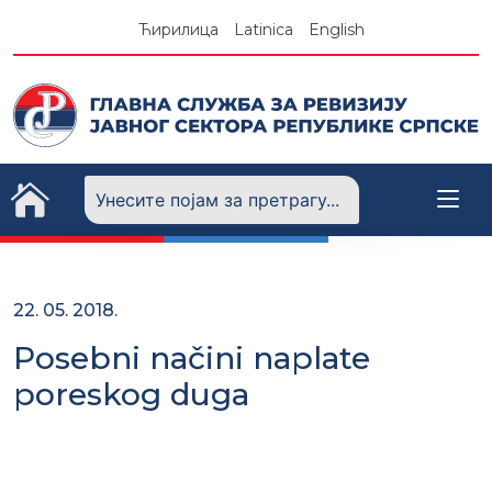
Skip
Ћирилица
Latinica
English
to
content
22. 05. 2018.
Posebni načini naplate
poreskog duga