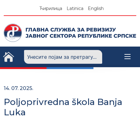
Skip
Ћирилица
Latinica
English
to
content
14. 07. 2025.
Poljoprivredna škola Banja
Luka