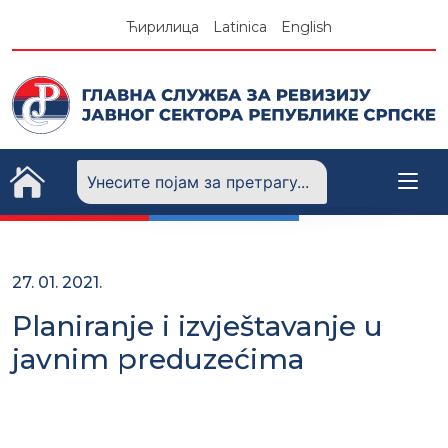
Skip
Ћирилица
Latinica
English
to
content
27. 01. 2021.
Planiranje i izvještavanje u
javnim preduzećima