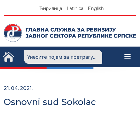
Skip
Ћирилица
Latinica
English
to
content
21. 04. 2021.
Osnovni sud Sokolac