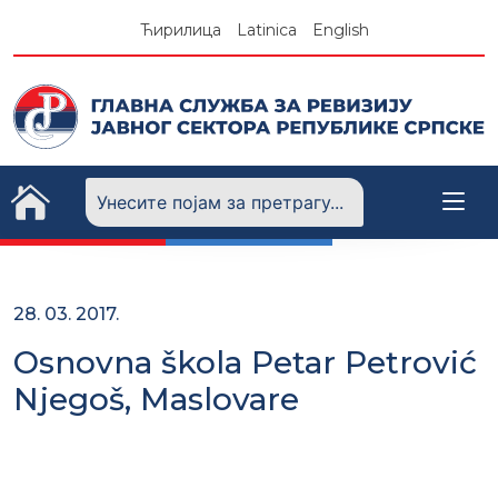
Skip
Ћирилица
Latinica
English
to
content
28. 03. 2017.
Osnovna škola Petar Petrović
Njegoš, Maslovare