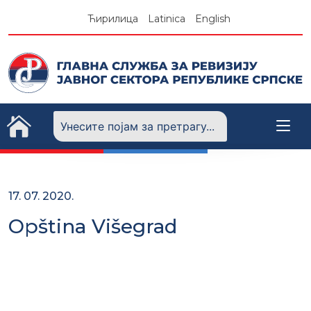
Skip
Ћирилица
Latinica
English
to
content
17. 07. 2020.
Opština Višegrad