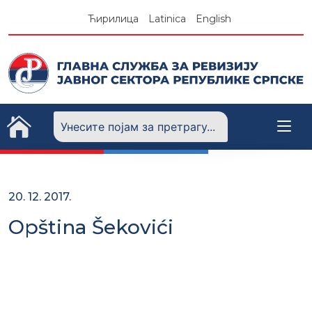
Skip
Ћирилица
Latinica
English
to
content
20. 12. 2017.
Opština Šekovići