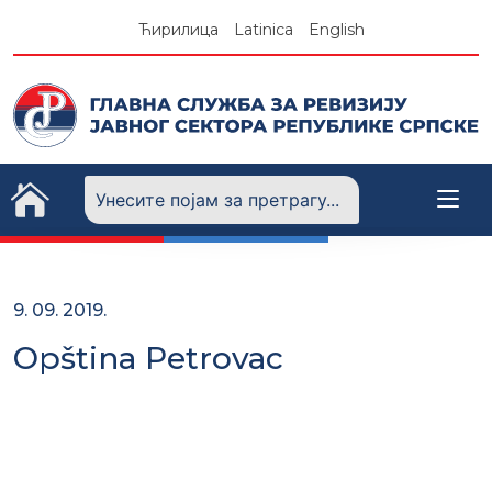
Skip
Ћирилица
Latinica
English
to
content
9. 09. 2019.
Opština Petrovac