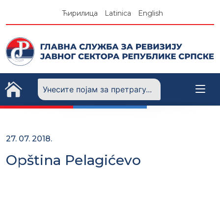
Skip
Ћирилица
Latinica
English
to
content
27. 07. 2018.
Opština Pelagićevo