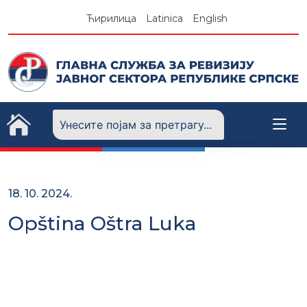
Skip
Ћирилица
Latinica
English
to
content
18. 10. 2024.
Opština Oštra Luka