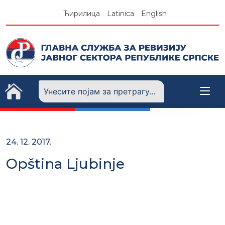
Skip
Ћирилица
Latinica
English
to
content
24. 12. 2017.
Opština Ljubinje