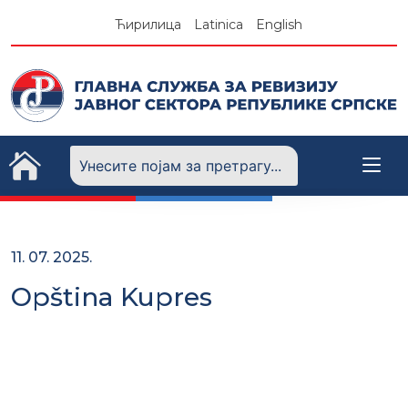
Skip
Ћирилица
Latinica
English
to
content
11. 07. 2025.
Opština Kupres