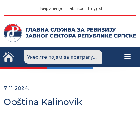
Skip
Ћирилица
Latinica
English
to
content
7. 11. 2024.
Opština Kalinovik