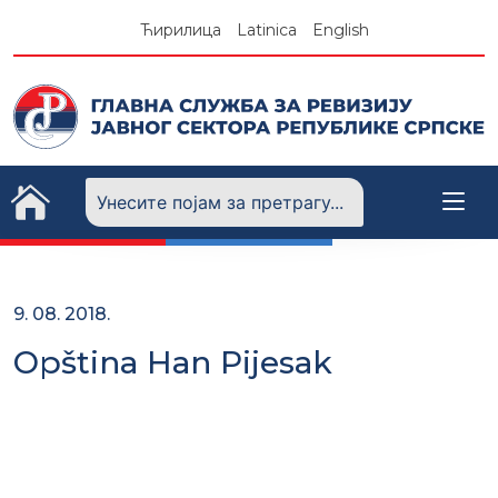
Skip
Ћирилица
Latinica
English
to
content
9. 08. 2018.
Opština Han Pijesak