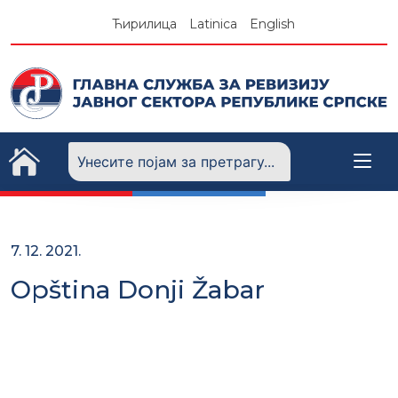
Skip
Ћирилица
Latinica
English
to
content
7. 12. 2021.
Opština Donji Žabar