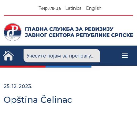
Skip
Ћирилица
Latinica
English
to
content
25. 12. 2023.
Opština Čelinac