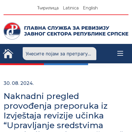
Skip
Ћирилица
Latinica
English
to
content
30. 08. 2024.
Naknadni pregled
provođenja preporuka iz
Izvještaja revizije učinka
“Upravljanje sredstvima