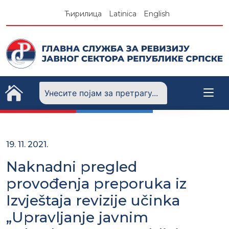
Skip
Ћирилица
Latinica
English
to
content
19. 11. 2021.
Naknadni pregled
provođenja preporuka iz
Izvještaja revizije učinka
„Upravljanje javnim