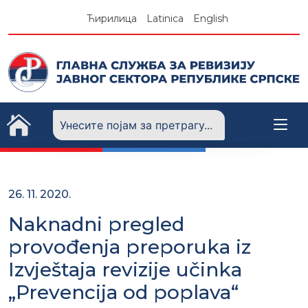
Skip
Ћирилица
Latinica
English
to
content
26. 11. 2020.
Naknadni pregled
provođenja preporuka iz
Izvještaja revizije učinka
„Prevencija od poplava“