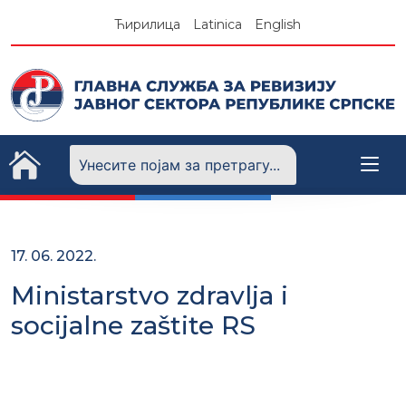
Skip
Ћирилица
Latinica
English
to
content
17. 06. 2022.
Ministarstvo zdravlja i
socijalne zaštite RS