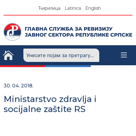
Skip
Ћирилица
Latinica
English
to
content
30. 04. 2018.
Ministarstvo zdravlja i
socijalne zaštite RS