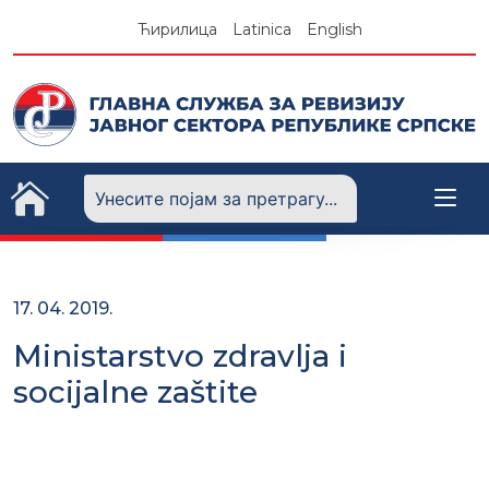
Skip
Ћирилица
Latinica
English
to
content
17. 04. 2019.
Ministarstvo zdravlja i
socijalne zaštite