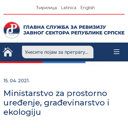
Skip
Ћирилица
Latinica
English
to
content
15. 04. 2021.
Ministarstvo za prostorno
uređenje, građevinarstvo i
ekologiju