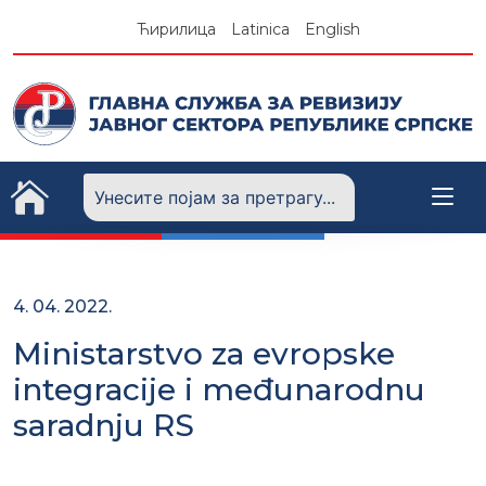
Skip
Ћирилица
Latinica
English
to
content
4. 04. 2022.
Ministarstvo za evropske
integracije i međunarodnu
saradnju RS