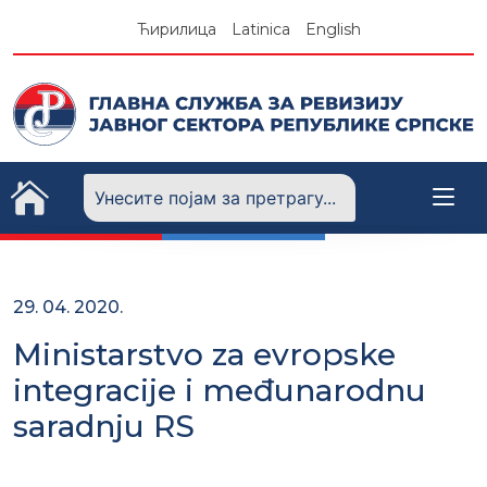
Skip
Ћирилица
Latinica
English
to
content
29. 04. 2020.
Ministarstvo za evropske
integracije i međunarodnu
saradnju RS