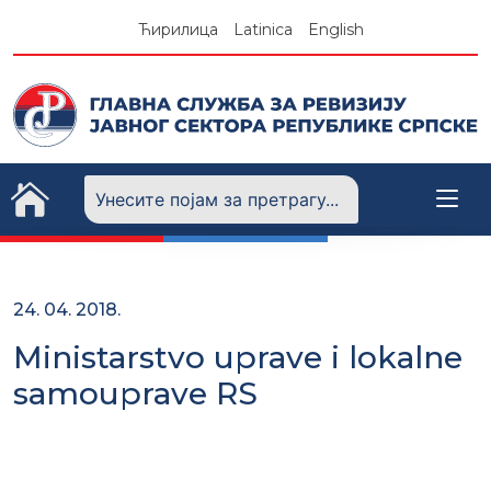
Skip
Ћирилица
Latinica
English
to
content
24. 04. 2018.
Ministarstvo uprave i lokalne
samouprave RS