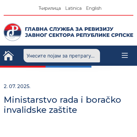
Skip
Ћирилица
Latinica
English
to
content
2. 07. 2025.
Ministarstvo rada i boračko
invalidske zaštite