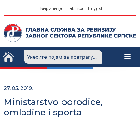
Skip
Ћирилица
Latinica
English
to
content
27. 05. 2019.
Ministarstvo porodice,
omladine i sporta