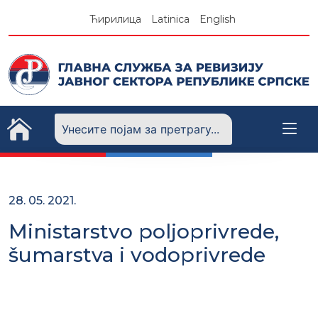
Skip
Ћирилица
Latinica
English
to
content
28. 05. 2021.
Ministarstvo poljoprivrede,
šumarstva i vodoprivrede