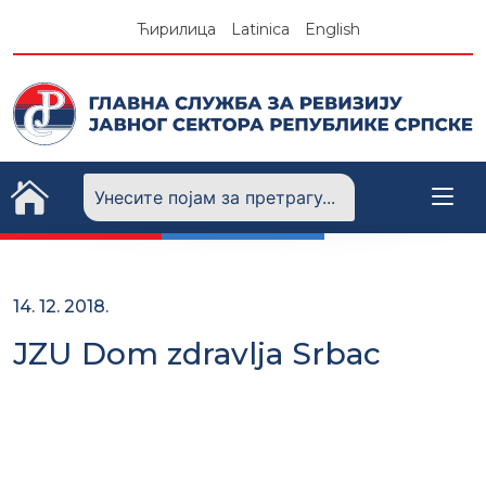
Skip
Ћирилица
Latinica
English
to
content
14. 12. 2018.
JZU Dom zdravlja Srbac