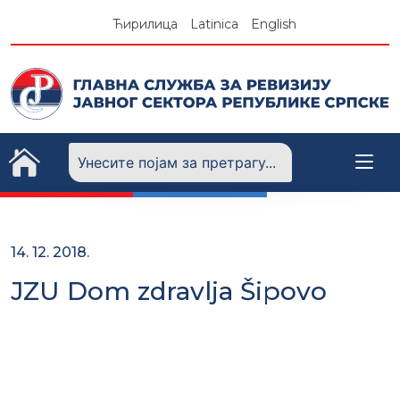
Skip
Ћирилица
Latinica
English
to
content
14. 12. 2018.
JZU Dom zdravlja Šipovo