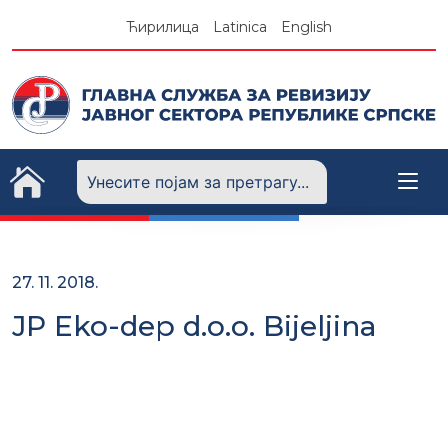
Skip
Ћирилица
Latinica
English
to
content
27. 11. 2018.
JP Eko-dep d.o.o. Bijeljina