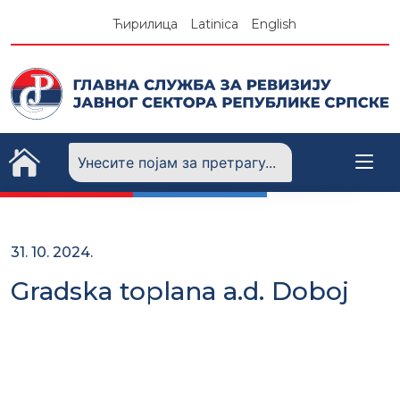
Skip
Ћирилица
Latinica
English
to
content
31. 10. 2024.
Gradska toplana a.d. Doboj