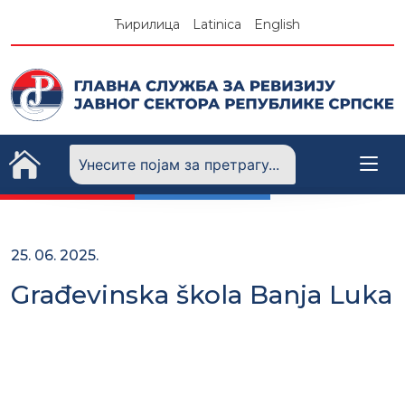
Skip
Ћирилица
Latinica
English
to
content
25. 06. 2025.
Građevinska škola Banja Luka