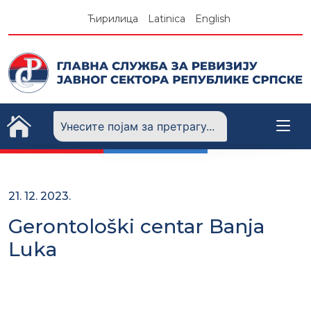
Skip
Ћирилица
Latinica
English
to
content
21. 12. 2023.
Gerontološki centar Banja
Luka