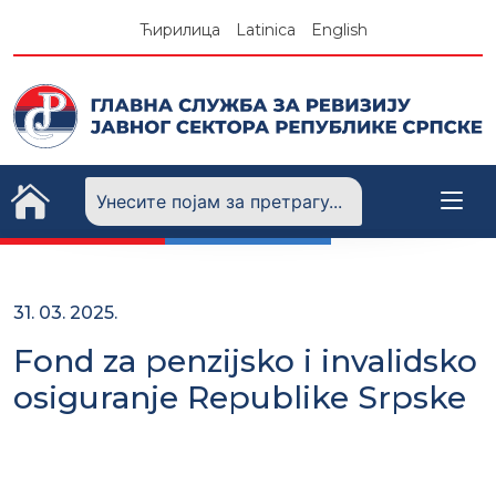
Skip
Ћирилица
Latinica
English
to
content
31. 03. 2025.
Fond za penzijsko i invalidsko
osiguranje Republike Srpske