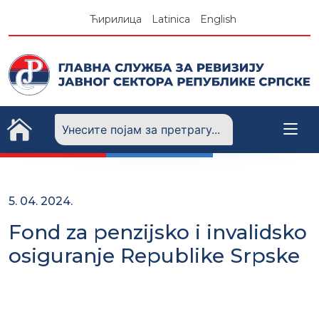
Skip
Ћирилица
Latinica
English
to
content
5. 04. 2024.
Fond za penzijsko i invalidsko
osiguranje Republike Srpske