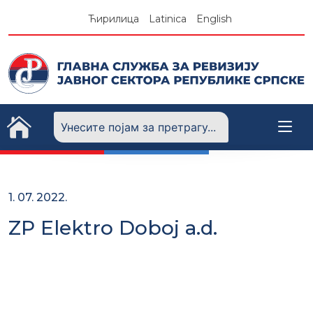
Skip
Ћирилица
Latinica
English
to
content
1. 07. 2022.
ZP Elektro Doboj a.d.