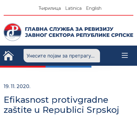
Skip
Ћирилица
Latinica
English
to
content
19. 11. 2020.
Efikasnost protivgradne
zaštite u Republici Srpskoj