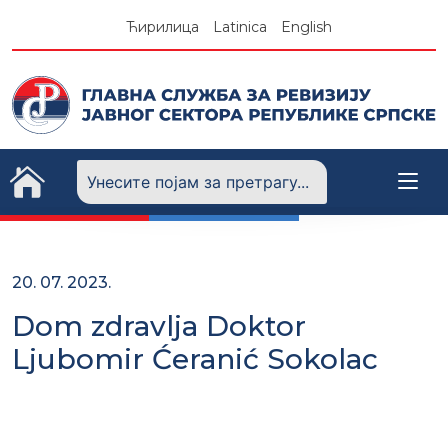
Skip
Ћирилица
Latinica
English
to
content
20. 07. 2023.
Dom zdravlja Doktor
Ljubomir Ćeranić Sokolac