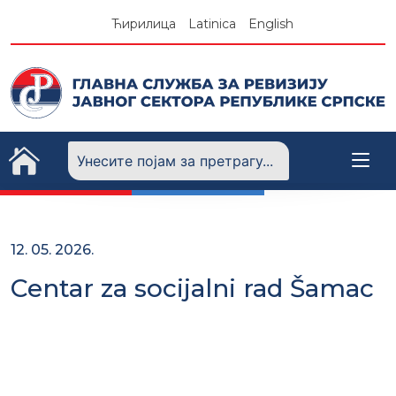
Skip
Ћирилица
Latinica
English
to
content
12. 05. 2026.
Centar za socijalni rad Šamac