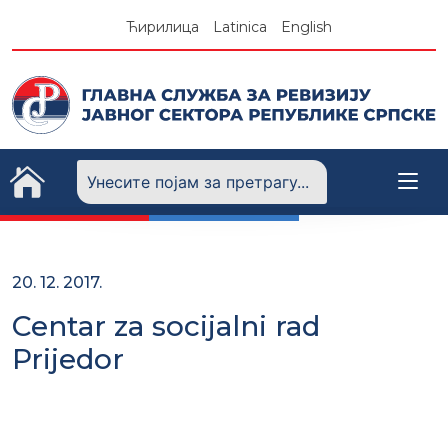
Skip
Ћирилица
Latinica
English
to
content
20. 12. 2017.
Centar za socijalni rad
Prijedor