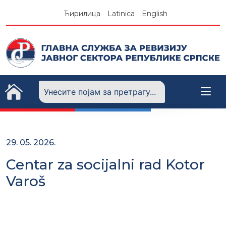
Skip
Ћирилица
Latinica
English
to
content
29. 05. 2026.
Centar za socijalni rad Kotor
Varoš