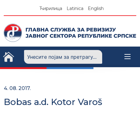
Skip
Ћирилица
Latinica
English
to
content
4. 08. 2017.
Bobas a.d. Kotor Varoš