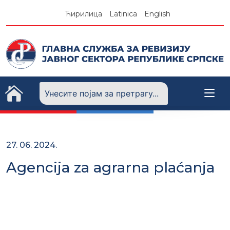
Skip
Ћирилица
Latinica
English
to
content
27. 06. 2024.
Agencija za agrarna plaćanja