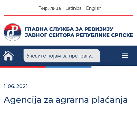
Skip
Ћирилица
Latinica
English
to
content
1. 06. 2021.
Agencija za agrarna plaćanja