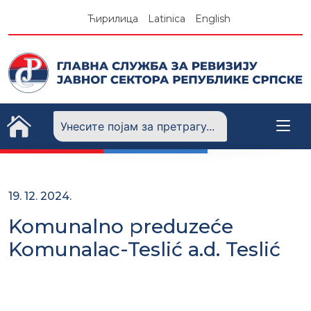
Skip
Ћирилица
Latinica
English
to
content
19. 12. 2024.
Komunalno preduzeće
Komunalac-Teslić a.d. Teslić